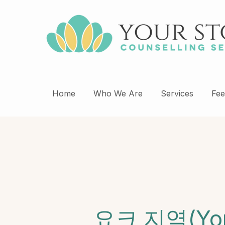
Home
Who We Are
Services
Fee
요크 지역(Yo