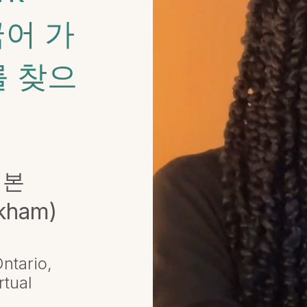
국어 가
 찾으
 본
kham)
ntario,​
tual