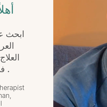
أهل
ابحث ع
العر
العلاج
في فوغان وماركهام .
herapist
han,
l