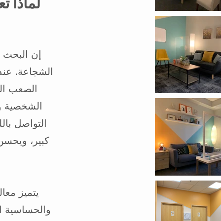
لماذا ت
إن البحث 
الشجاعة. عند
الصعب ال
الشخصية و
التواصل بال
كبير، ويحسن 
يتميز معال
والحساسية ال