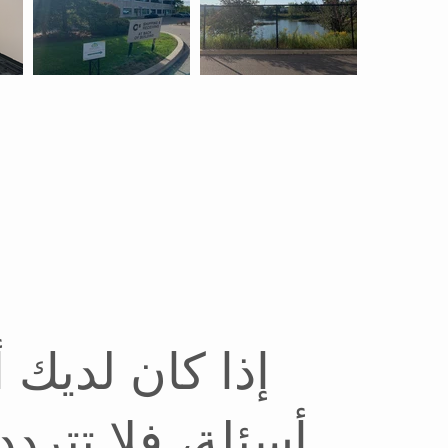
إذا كان لديك 
أسئلة، فلا تترد